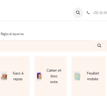
Formations
Support & Assistance
Wamia Marketpalce
+216 36 01
Règles et équerres
Cahier et
Sacs à
Feuillet
bloc
repas
mobile
note