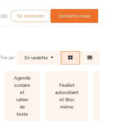
Se connecter
Contactez-nous
TEST_WHATSAPP
Contactez-nous
1 300
En vedette
Trier par :
Agenda
scolaire
Feuillet
Autre
et
autocollant
(Fournitures
cahier
et Bloc
d'école)
de
mémo
texte