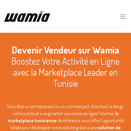
Devenir Vendeur sur Wamia
Boostez Votre Activité en Ligne
avec la Marketplace Leader en
Tunisie
Vous êtes un entrepreneur ou un commerçant cherchant à élargir
votre portée et à augmenter vos ventes en ligne ? Wamia,
la
marketplace tunisienne
de référence, vous offre l'opportunité
idéale pour développer votre activité grâce à une
solution de