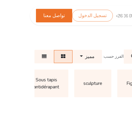
تسجيل الدخول
تواصل معنا
TEST_WHATSAPP
تواصل معنا
+216 36 0
مميز
الفرز حسب:
neau
Sous tapis
our
sculpture
Fi
antidérapant
deaux