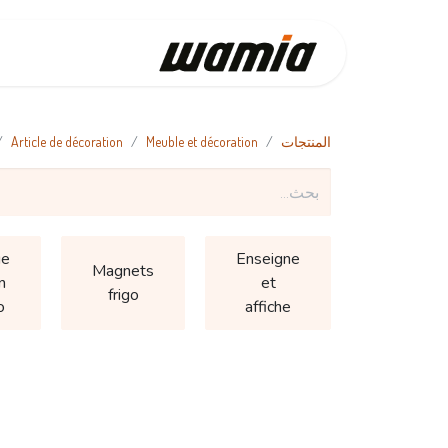
الرئيسية
المنتجات
Meuble et décoration
Article de décoration
ge
Enseigne
Magnets
n
et
frigo
o
affiche