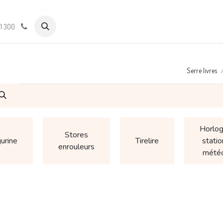
الدورات
Support & Assistance
Wamia Marketpalce
11 300
Serre livres
Horlo
Stores
gurine
Tirelire
statio
enrouleurs
mété