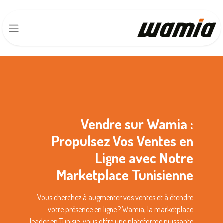
Vendre sur Wamia :
Propulsez Vos Ventes en
Ligne avec Notre
Marketplace Tunisienne
Vous cherchez à augmenter vos ventes et à étendre
votre présence en ligne ? Wamia, la marketplace
leader en Tunisie, vous offre une plateforme puissante