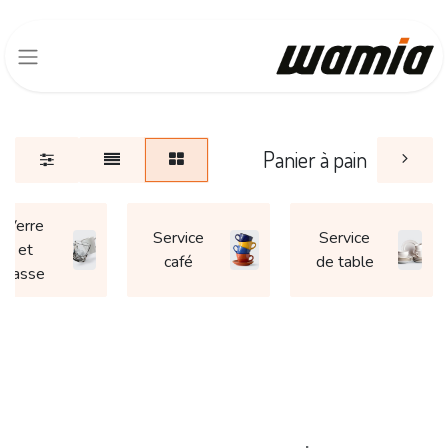
Panier à pain
Verre
Service
Service
et
café
de table
tasse