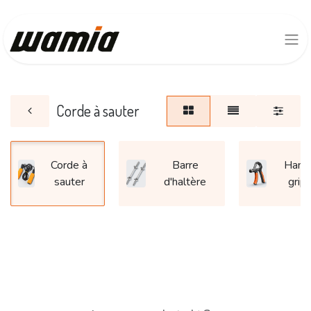
Corde à sauter
Corde à
Barre
Hand
sauter
d'haltère
grip