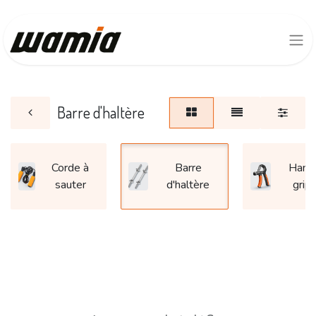
Barre d'haltère
Corde à
Barre
Hand
sauter
d'haltère
grip