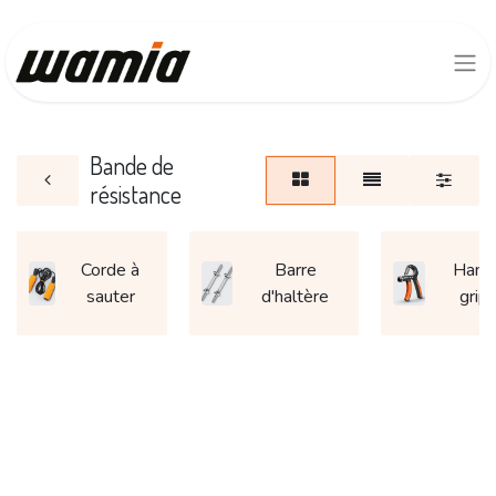
Bande de
résistance
Corde à
Barre
Hand
sauter
d'haltère
grip