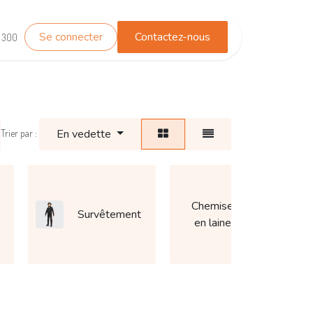
Se connecter
Contactez-nous
TEST_WHATSAPP
Contactez-nous
1 300
En vedette
Trier par :
Chemise
Survêtement
Cos
en laine