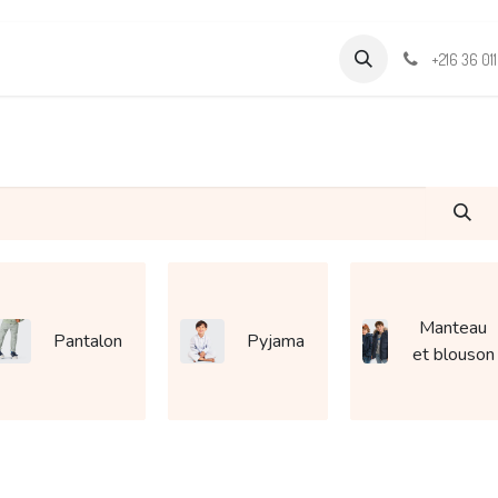
Formations
Support & Assistance
Wamia Marketpalce
+216 36 01
Manteau
Pantalon
Pyjama
et blouson