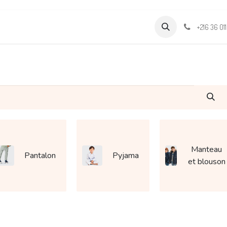
Formations
Support & Assistance
Wamia Marketpalce
+216 36 01
Manteau
Pantalon
Pyjama
et blouson