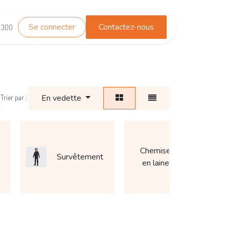
Se connecter
Contactez-nous
TEST_WHATSAPP
Contactez-nous
1 300
En vedette
Trier par :
Chemise
Survêtement
Cos
en laine