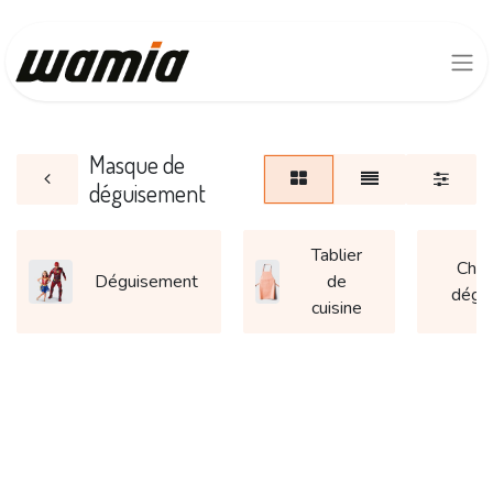
Masque de
déguisement
Tablier
Chap
Déguisement
de
dégu
cuisine