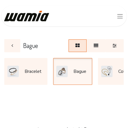
Bague
Bracelet
Bague
Colli