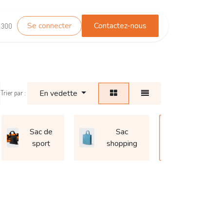
Se connecter
Contactez-nous
TEST_WHATSAPP
Contactez-nous
1 300
En vedette
Trier par :
Sac de
Sac
Sac
sport
shopping
banane