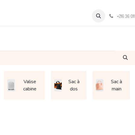
Formations
Support & Assistance
Wamia Marketpalce
+216 36 01
Valise
Sac à
Sac à
cabine
dos
main