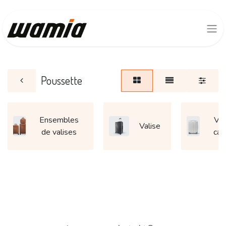
Poussette
Ensembles
Val
Valise
de valises
cab