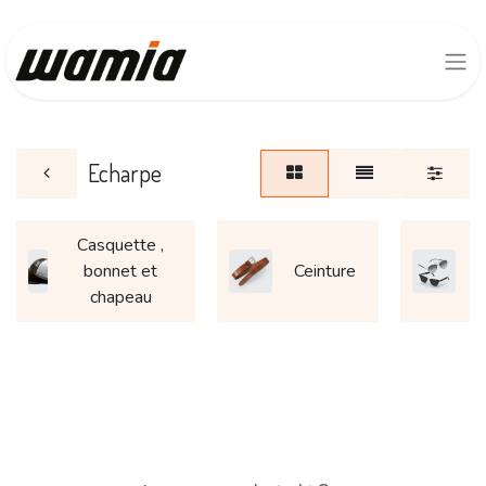
Echarpe
Casquette ,
bonnet et
Ceinture
L
chapeau