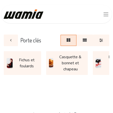
Porte clés
Casquette &
Ba
Fichus et
bonnet et
e
foulards
chapeau