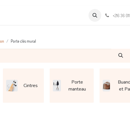
Formations
Support & Assistance
Wamia Marketpalce
+216 36 01
ion
Porte clés mural
Porte
Buand
Cintres
manteau
et Pa