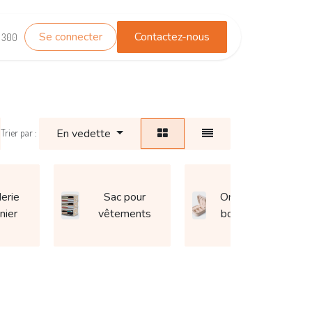
Se connecter
Contactez-nous
TEST_WHATSAPP
Contactez-nous
1 300
En vedette
Trier par :
erie
Sac pour
Organiseur et
nier
vêtements
boîte à bijoux