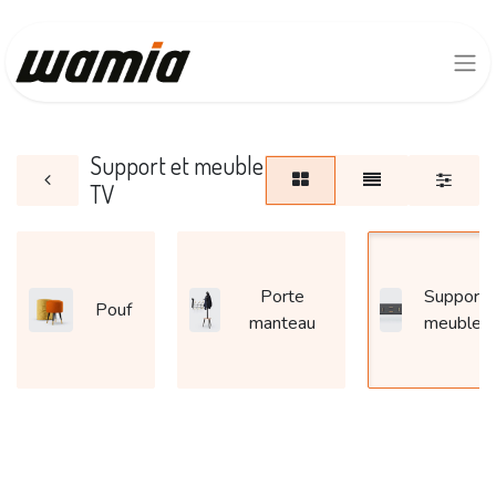
Support et meuble
TV
Porte
Support 
Pouf
manteau
meuble 