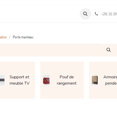
Formations
Support & Assistance
Wamia Marketpalce
+216 36 01
salon
Porte manteau
Support et
Pouf de
Armoir
meuble TV
rangement
pende