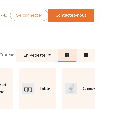
Se connecter
Contactez-nous
TEST_WHATSAPP
Contactez-nous
1 300
En vedette
Trier par :
e et
Table
Chaise
rie