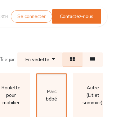
Se connecter
Contactez-nous
TEST_WHATSAPP
Contactez-nous
1 300
En vedette
Trier par :
Roulette
Autre
Parc
pour
(Lit et
bébé
mobilier
sommier)