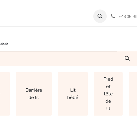
Formations
Support & Assistance
Wamia Marketpalce
+216 36 01
 bébé
Pied
et
Barrière
Lit
r
tête
de lit
bébé
de
lit