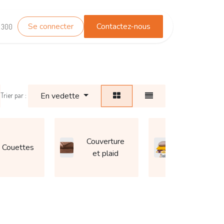
Se connecter
Contactez-nous
TEST_WHATSAPP
Contactez-nous
1 300
En vedette
Trier par :
Couverture
Couettes
Coussin
et plaid