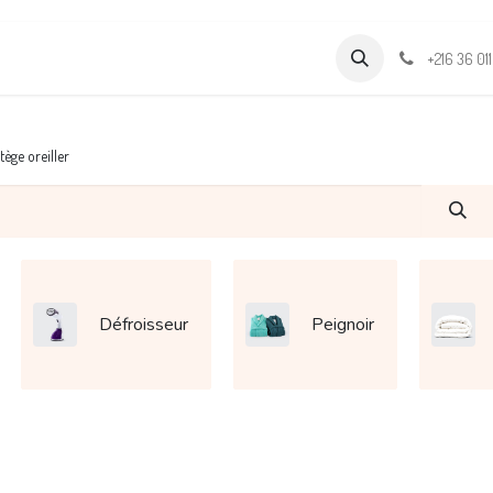
Formations
Support & Assistance
Wamia Marketpalce
+216 36 01
tège oreiller
Défroisseur
Peignoir