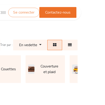
Se connecter
Contactez-nous
TEST_WHATSAPP
Contactez-nous
1 300
En vedette
Trier par :
Couverture
Couettes
Coussin
et plaid