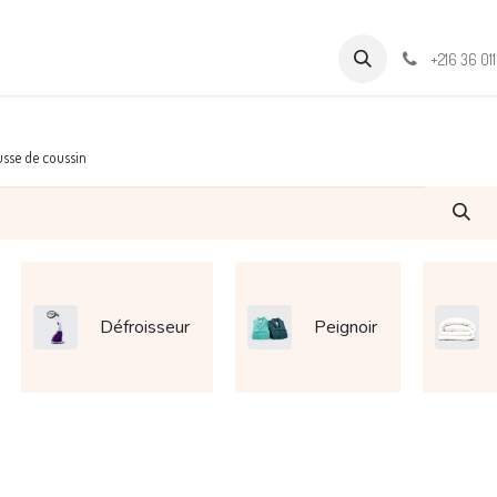
Formations
Support & Assistance
Wamia Marketpalce
+216 36 01
sse de coussin
Défroisseur
Peignoir