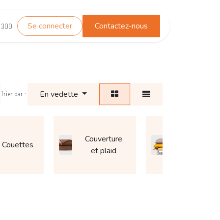
Se connecter
Contactez-nous
TEST_WHATSAPP
Contactez-nous
1 300
En vedette
Trier par :
Couverture
Couettes
Coussin
et plaid