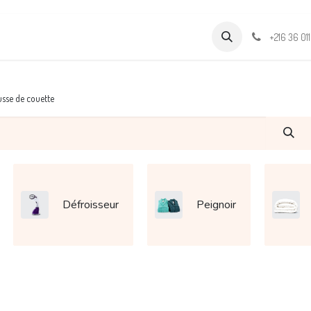
Formations
Support & Assistance
Wamia Marketpalce
+216 36 01
sse de couette
Défroisseur
Peignoir