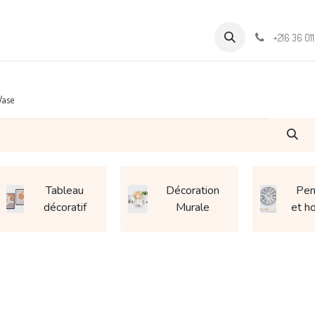
Formations
Support & Assistance
Wamia Marketpalce
+216 36 01
Vase
Tableau
Décoration
Pen
décoratif
Murale
et h