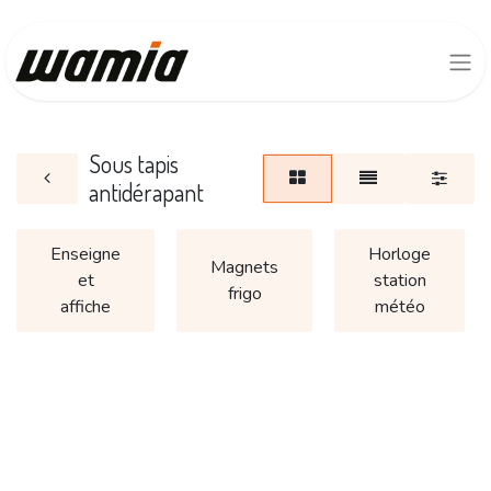
Sous tapis
antidérapant
Enseigne
Horloge
Magnets
et
station
frigo
affiche
météo