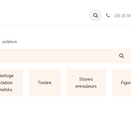
Formations
Support & Assistance
Wamia Marketpalce
+216 36 01
sculpture
orloge
Stores
station
Tirelire
Figur
enrouleurs
météo