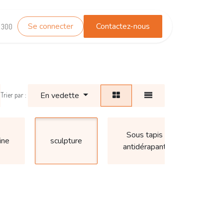
Se connecter
Contactez-nous
TEST_WHATSAPP
Contactez-nous
1 300
En vedette
Trier par :
Ann
Sous tapis
ine
sculpture
po
antidérapant
ride