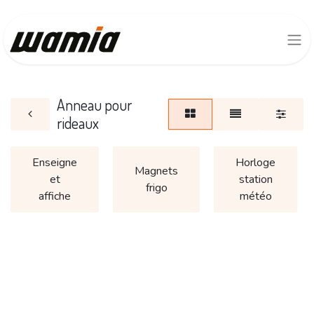
Anneau pour
rideaux
Enseigne
Horloge
Magnets
et
station
frigo
affiche
météo