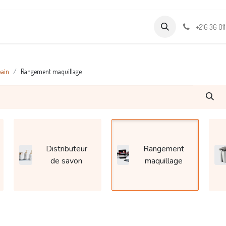
Formations
Support & Assistance
Wamia Marketpalce
+216 36 01
bain
Rangement maquillage
Distributeur
Rangement
de savon
maquillage