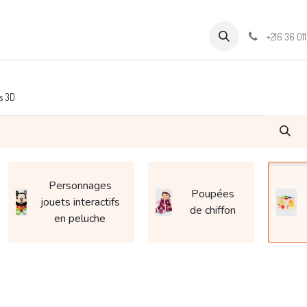
Formations
Support & Assistance
Wamia Marketpalce
+216 36 01
s 3D
Personnages
Poupées
jouets interactifs
de chiffon
en peluche