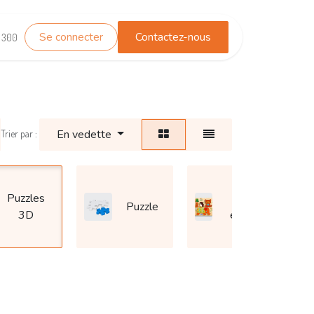
Se connecter
Contactez-nous
TEST_WHATSAPP
Contactez-nous
1 300
En vedette
Trier par :
Puzzles
Puzzle
Puzzle
3D
en bois