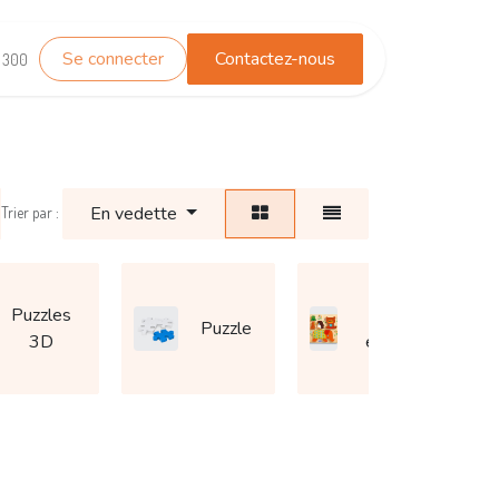
Se connecter
Contactez-nous
TEST_WHATSAPP
Contactez-nous
1 300
En vedette
Trier par :
Puzzles
Puzzle
Puzzle
3D
en bois