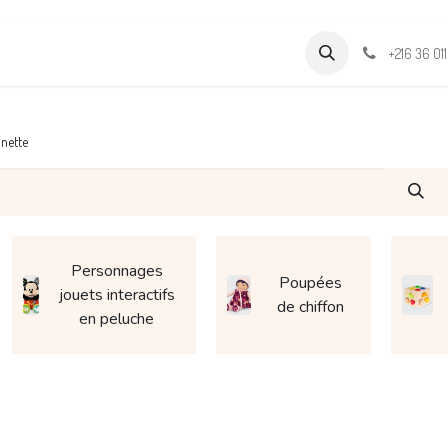
Formations
Support & Assistance
Wamia Marketpalce
+216 36 01
nette
Personnages
Poupées
jouets interactifs
de chiffon
en peluche