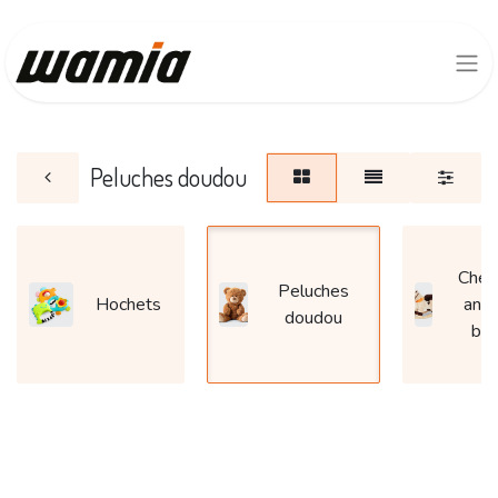
Peluches doudou
Chev
Peluches
Hochets
anim
doudou
bas