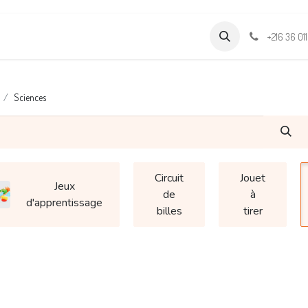
Formations
Support & Assistance
Wamia Marketpalce
+216 36 01
Sciences
Circuit
Jouet
Jeux
de
à
d'apprentissage
billes
tirer