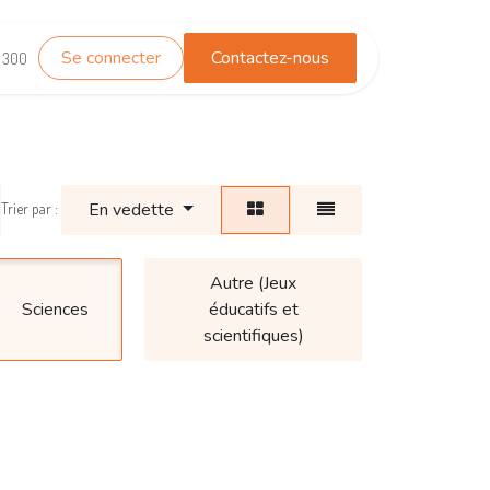
Se connecter
Contactez-nous
TEST_WHATSAPP
Contactez-nous
1 300
En vedette
Trier par :
Autre (Jeux
Sciences
éducatifs et
scientifiques)