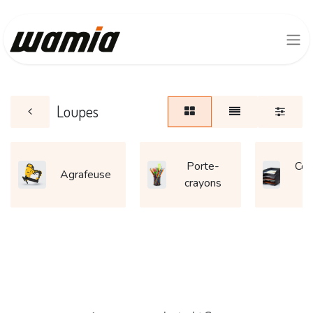
Loupes
Porte-
Cor
Agrafeuse
crayons
c