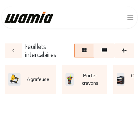
Feuillets
intercalaires
Porte-
Cor
Agrafeuse
crayons
c