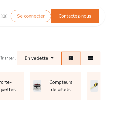
Se connecter
Contactez-nous
TEST_WHATSAPP
Contactez-nous
1 300
En vedette
Trier par :
orte-
Compteurs
Mètre à
iquettes
de billets
ruban