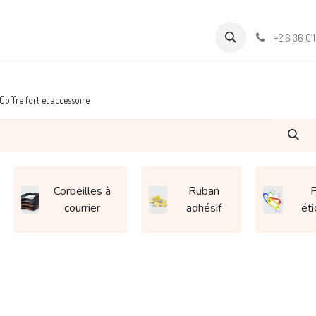
Formations
Support & Assistance
Wamia Marketpalce
+216 36 01
Coffre fort et accessoire
Corbeilles à
Ruban
P
courrier
adhésif
ét