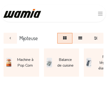
Mijoteuse
Râ
Machine à
Balance
lég
Pop Corn
de cuisine
élect