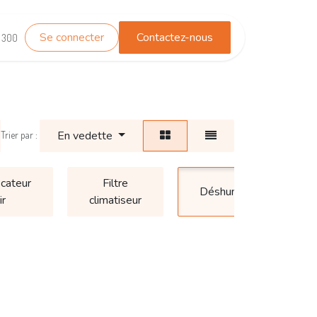
Se connecter
Contactez-nous
TEST_WHATSAPP
Contactez-nous
1 300
En vedette
Trier par :
icateur
Filtre
Déshumidificateur
ir
climatiseur