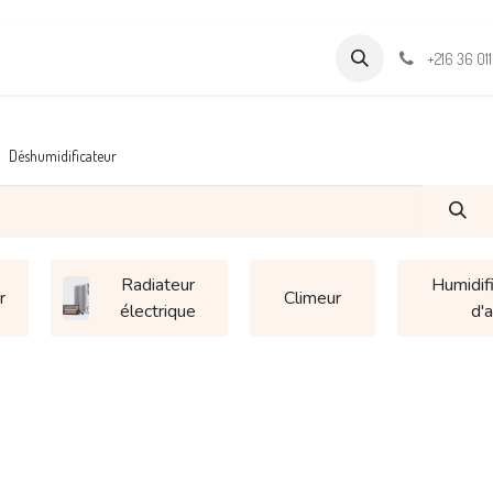
Formations
Support & Assistance
Wamia Marketpalce
+216 36 01
Déshumidificateur
Radiateur
Humidif
r
Climeur
électrique
d'a