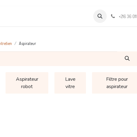
Formations
Support & Assistance
Wamia Marketpalce
+216 36 01
ntretien
Aspirateur
Aspirateur
Lave
Filtre pour
robot
vitre
aspirateur