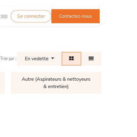
Se connecter
Contactez-nous
TEST_WHATSAPP
Contactez-nous
1 300
En vedette
Trier par :
Autre (Aspirateurs & nettoyeurs
& entretien)