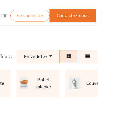
Se connecter
Contactez-nous
TEST_WHATSAPP
Contactez-nous
1 300
En vedette
Trier par :
Bol et
te
Couvert
saladier