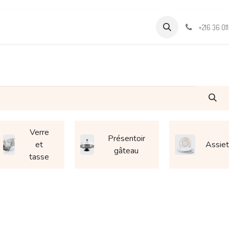
Formations
Support & Assistance
Wamia Marketpalce
+216 36 01
Verre
Présentoir
et
Assiet
gâteau
tasse