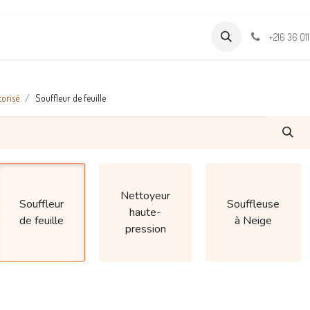
Formations
Support & Assistance
Wamia Marketpalce
+216 36 01
torisé
Souffleur de feuille
Nettoyeur
Souffleur
Souffleuse
haute-
de feuille
à Neige
pression