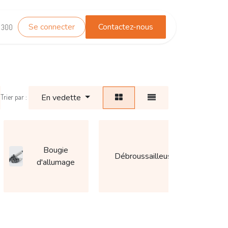
Se connecter
Contactez-nous
TEST_WHATSAPP
Contactez-nous
1 300
En vedette
Trier par :
Bougie
Débroussailleuse
Ha
d'allumage