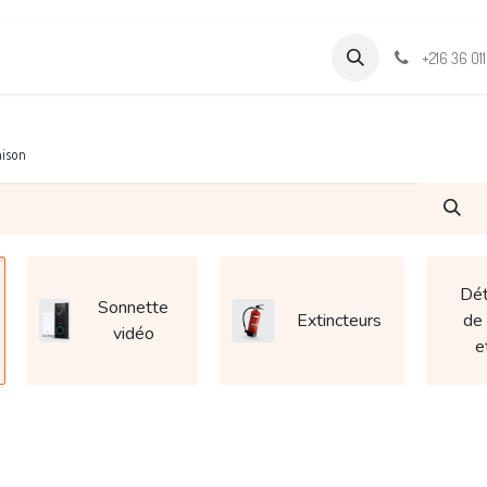
Formations
Support & Assistance
Wamia Marketpalce
+216 36 01
ison
Dét
Sonnette
Extincteurs
de
vidéo
e