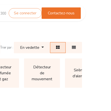
Se connecter
Contactez-nous
TEST_WHATSAPP
Contactez-nous
1 300
En vedette
Trier par :
Dé
ecteur
Détecteur
Sirène
 fumée
de
d'alerte
po
t gaz
mouvement
f