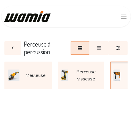
Perceuse à
percussion
Perceuse
P
Meuleuse
visseuse
p