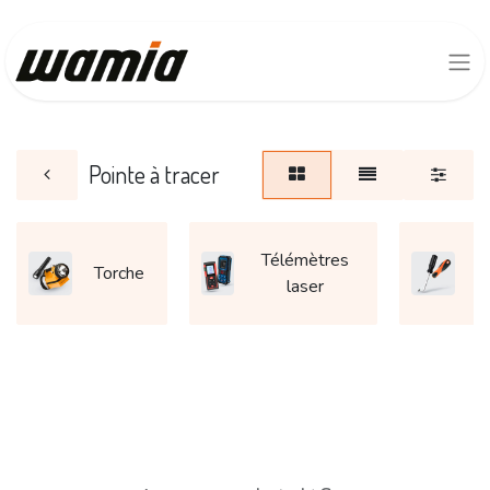
Pointe à tracer
Télémètres
Torche
T
laser