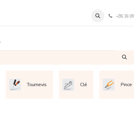
Formations
Support & Assistance
Wamia Marketpalce
+216 36 01
r
Tournevis
Clé
Pince