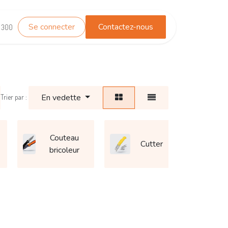
Se connecter
Contactez-nous
TEST_WHATSAPP
Contactez-nous
1 300
En vedette
Trier par :
Couteau
Cutter
bricoleur
d'