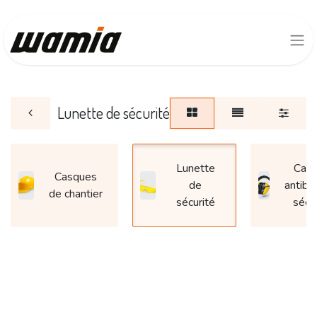
Lunette de sécurité
Lunette
Cas
Casques
de
antibru
de chantier
sécurité
sécu