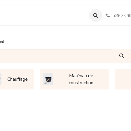
Formations
Support & Assistance
Wamia Marketpalce
+216 36 01
on)
Matériau de
Chauffage
construction