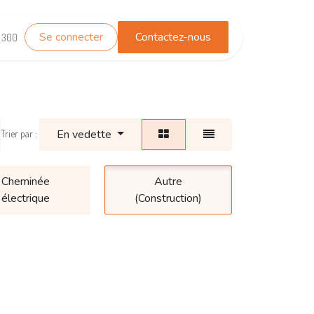
Se connecter
Contactez-nous
TEST_WHATSAPP
Contactez-nous
1 300
En vedette
Trier par :
Cheminée
Autre
électrique
(Construction)