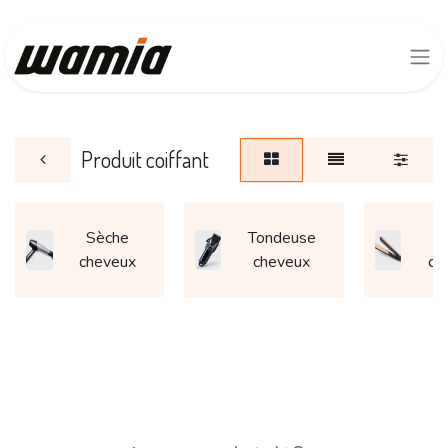
Produit coiffant
Sèche
Tondeuse
P
cheveux
cheveux
ch