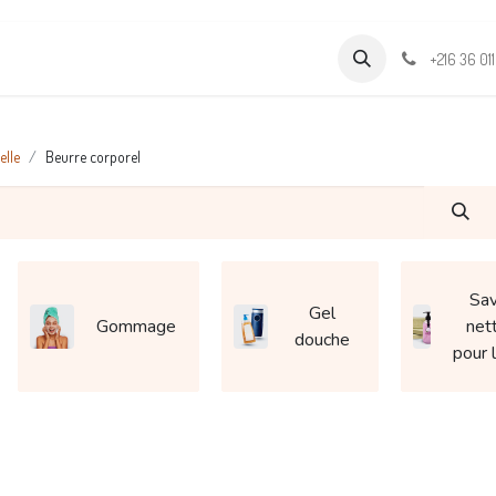
Formations
Support & Assistance
Wamia Marketpalce
+216 36 01
elle
Beurre corporel
Sav
Gel
Gommage
net
douche
pour 