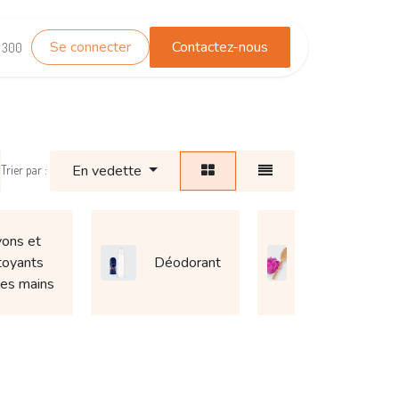
Se connecter
Contactez-nous
TEST_WHATSAPP
Contactez-nous
1 300
En vedette
Trier par :
ons et
Brosse
toyants
Déodorant
de
les mains
douche