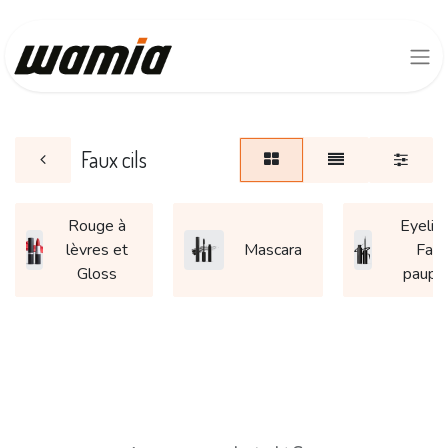
Faux cils
Rouge à
Eyeline
lèvres et
Mascara
Fard
Gloss
paupi